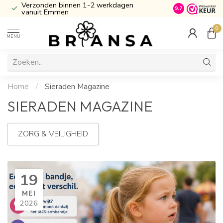
Verzonden binnen 1-2 werkdagen
Inclusief Cade
9.7
vanuit Emmen
0
MENU
Home
/
Sieraden Magazine
SIERADEN MAGAZINE
ZORG & VEILIGHEID
19
MEI
2026