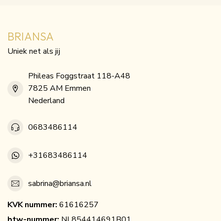
BRIANSA
Uniek net als jij
Phileas Foggstraat 118-A48
7825 AM Emmen
Nederland
0683486114
+31683486114
sabrina@briansa.nl
KVK nummer:
61616257
btw-nummer:
NL854414691B01