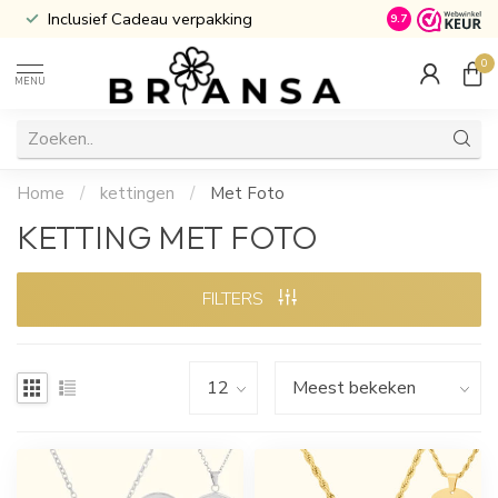
Inclusief Cadeau verpakking
Atijd Gratis G
9.7
0
MENU
Home
/
kettingen
/
Met Foto
KETTING MET FOTO
FILTERS