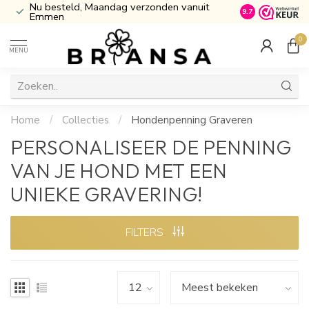
t
Inclusief Cadeau verpakking
Atijd Gratis G
9.7
0
MENU
Home
/
Collecties
/
Hondenpenning Graveren
PERSONALISEER DE PENNING
VAN JE HOND MET EEN
UNIEKE GRAVERING!
FILTERS