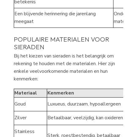
betekenis
Een blijvende herinnering die jarenlang
Onderhoud 
meegaat
materialen
POPULAIRE MATERIALEN VOOR
SIERADEN
Bij het kiezen van sieraden is het belangrijk om
rekening te houden met de materialen. Hier zijn
enkele veelvoorkomende materialen en hun
kenmerken:
Materiaal
Kenmerken
Idea
Goud
Luxueus, duurzaam, hypoallergeen
Jubi
Zilver
Betaalbaar, veelzijdig, kan oxideren
Dage
Stainless
Sterk, roestbestendig, betaalbaar
Casu