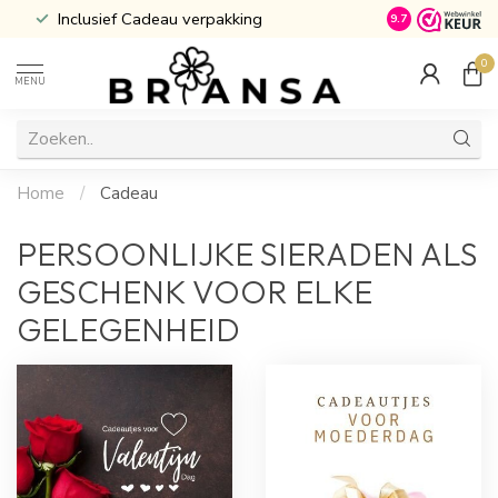
t
Inclusief Cadeau verpakking
Atijd Gratis G
9.7
0
MENU
Home
/
Cadeau
PERSOONLIJKE SIERADEN ALS
GESCHENK VOOR ELKE
GELEGENHEID