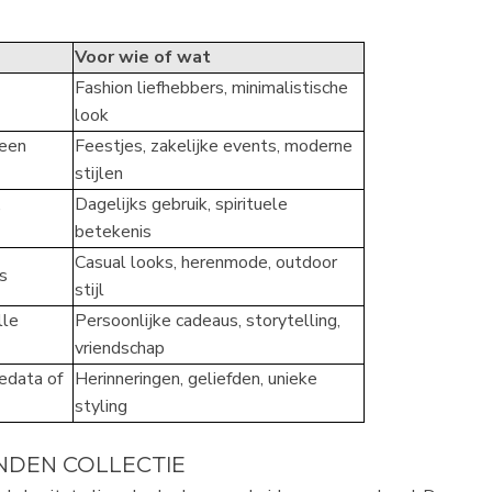
Voor wie of wat
Fashion liefhebbers, minimalistische
look
 een
Feestjes, zakelijke events, moderne
stijlen
,
Dagelijks gebruik, spirituele
betekenis
Casual looks, herenmode, outdoor
s
stijl
lle
Persoonlijke cadeaus, storytelling,
vriendschap
edata of
Herinneringen, geliefden, unieke
styling
NDEN COLLECTIE