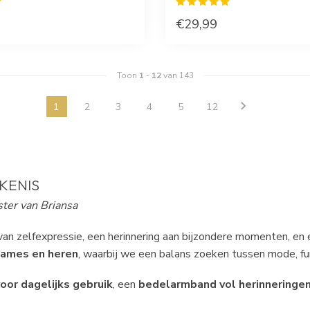
€29,99
Toon
1
-
12
van 143
1
2
3
4
5
12
KENIS
ter van Briansa
van zelfexpressie, een herinnering aan bijzondere momenten, en ee
dames en heren
, waarbij we een balans zoeken tussen mode, fun
oor dagelijks gebruik
, een
bedelarmband vol herinneringe