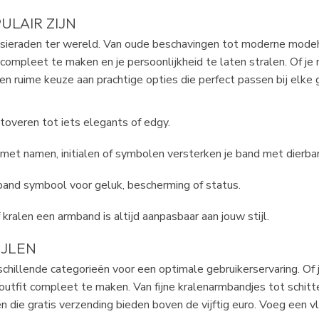
ULAIR ZIJN
 sieraden ter wereld. Van oude beschavingen tot moderne modeh
t compleet te maken en je persoonlijkheid te laten stralen. Of 
een ruime keuze aan prachtige opties die perfect passen bij elke
overen tot iets elegants of edgy.
met namen, initialen of symbolen versterken je band met dierba
band symbool voor geluk, bescherming of status.
f kralen een armband is altijd aanpasbaar aan jouw stijl.
IJLEN
chillende categorieën voor een optimale gebruikerservaring. Of
w outfit compleet te maken. Van fijne kralenarmbandjes tot schit
die gratis verzending bieden boven de vijftig euro. Voeg een vl