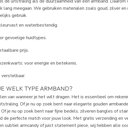
wel de uitstraling als de duurzaamheid van een armband. Daaro
ok lang meegaan. We gebruiken materialen zoals goud, zilver en 
lijks gebruik.
kleurvast en waterbestendig.
oor gevoelige huidtypes.
taalbare prijs.
ozenkwarts: voor energie en betekenis.
 verstelbaar.
E WELK TYPE ARMBAND?
n van wanneer je het wilt dragen. Het is essentieel om rekening
uitstraling. Of je nu op zoek bent naar elegante gouden armbande
 Of je nu op zoek bent naar fijne bedels, zilveren bangles of st
nd de perfecte match voor jouw look. Met gratis verzending en v
een subtiel armcandy of juist statement piece, wij hebben alle so