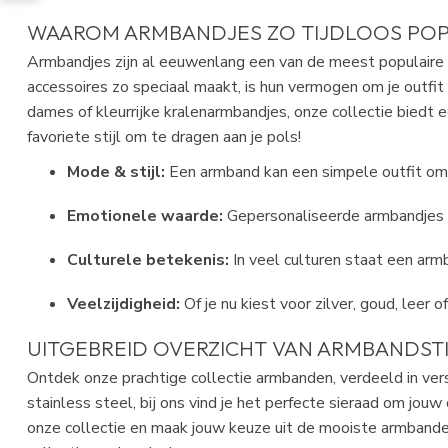
WAAROM
ARMBANDJES
ZO TIJDLOOS POP
Armbandjes
zijn al eeuwenlang een van de meest populaire
accessoires zo speciaal maakt, is hun vermogen om je outfi
dames of kleurrijke kralenarmbandjes, onze collectie biedt 
favoriete stijl om te dragen aan je pols!
Mode & stijl:
Een armband kan een simpele outfit omt
Emotionele waarde:
Gepersonaliseerde
armbandjes
Culturele betekenis:
In veel culturen staat een arm
Veelzijdigheid:
Of je nu kiest voor zilver, goud, leer o
UITGEBREID OVERZICHT VAN ARMBANDST
Ontdek onze prachtige collectie armbanden, verdeeld in vers
stainless steel, bij ons vind je het perfecte sieraad om jou
onze collectie en maak jouw keuze uit de mooiste armbanden 