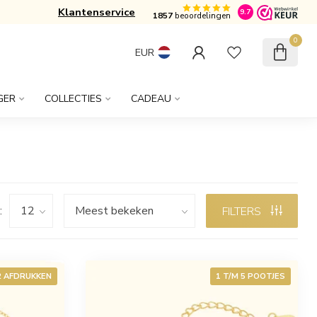
Klantenservice
Gratis verzonden vanaf € 50,-
9.7
1857
beoordelingen
0
EUR
GER
COLLECTIES
CADEAU
:
FILTERS
 2 AFDRUKKEN
1 T/M 5 POOTJES