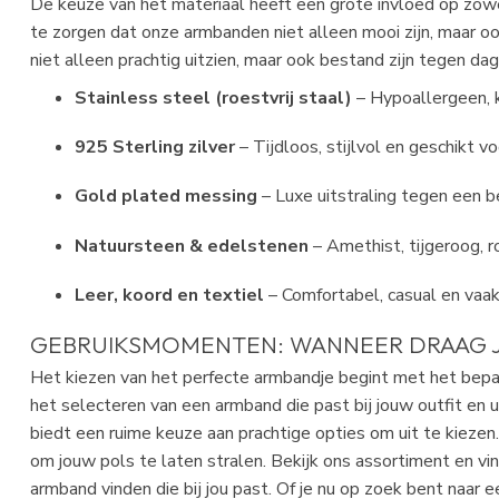
De keuze van het materiaal heeft een grote invloed op zo
te zorgen dat onze armbanden niet alleen mooi zijn, maar o
niet alleen prachtig uitzien, maar ook bestand zijn tegen dage
Stainless steel (roestvrij staal)
– Hypoallergeen, 
925 Sterling zilver
– Tijdloos, stijlvol en geschikt v
Gold plated messing
– Luxe uitstraling tegen een be
Natuursteen & edelstenen
– Amethist, tijgeroog, r
Leer, koord en textiel
– Comfortabel, casual en vaak
GEBRUIKSMOMENTEN: WANNEER DRAAG J
Het kiezen van het perfecte armbandje begint met het bepale
het selecteren van een armband die past bij jouw outfit en 
biedt een ruime keuze aan prachtige opties om uit te kiezen.
om jouw pols te laten stralen. Bekijk ons assortiment en vi
armband vinden die bij jou past. Of je nu op zoek bent naar 