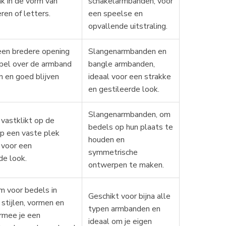
k in de vorm van
schakelarmbanden, voor
ren of letters.
een speelse en
opvallende uitstraling.
en bredere opening
Slangenarmbanden en
pel over de armband
bangle armbanden,
n en goed blijven
ideaal voor een strakke
en gestileerde look.
Slangenarmbanden, om
 vastklikt op de
bedels op hun plaats te
p een vaste plek
houden en
n voor een
symmetrische
de look.
ontwerpen te maken.
 voor bedels in
Geschikt voor bijna alle
 stijlen, vormen en
typen armbanden en
rmee je een
ideaal om je eigen