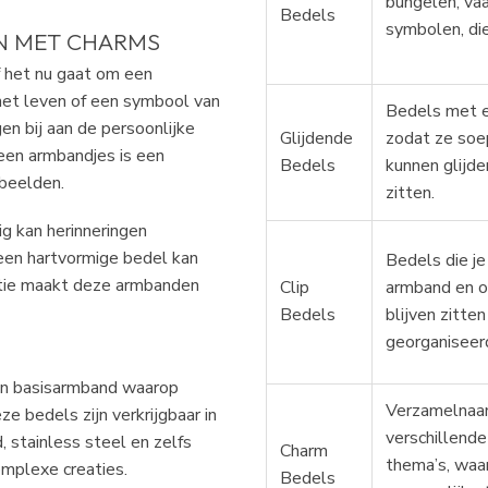
bungelen, vaa
Bedels
symbolen, die
N MET CHARMS
f het nu gaat om een
n het leven of een symbool van
Bedels met e
en bij aan de persoonlijke
Glijdende
zodat ze soe
een armbandjes is een
Bedels
kunnen glijde
rbeelden.
zitten.
ig kan herinneringen
 een hartvormige bedel kan
Bedels die je
ctie maakt deze armbanden
Clip
armband en o
Bedels
blijven zitte
georganiseer
en basisarmband waarop
Verzamelnaam
 bedels zijn verkrijgbaar in
verschillende
d, stainless steel en zelfs
Charm
thema’s, waa
omplexe creaties.
Bedels