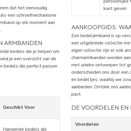
persoonlijke
teem dat het eenvoudig
kunt geven.
oals een schroefmechanisme
 armband op elk moment aan
AANKOOPGIDS: WAA
.
Een bedelarmband is op versch
EN ARMBANDEN
een uitgebreide collectie me
eigen collectie zijn er ook an
ende bedels die je helpen om
charmarmbanden worden aang
 vind je een overzicht van de
met unieke ontwerpen tot gr
n bedels die perfect passen
onderscheiden ons door een 
en bedeltjes, waarbij we zow
aanbieden. Ontdek ons aanbod
past.
DE VOORDELEN EN
Geschikt Voor
Voordelen
Hangende bedels die