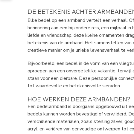
DE BETEKENIS ACHTER ARMBANDE
Elke bedel op een armband vertelt een verhaal. O
herinnering aan een bijzondere reis, een mijlpaal i
liefde en vriendschap, deze kleine ornamenten drag
betekenis van de armband. Het samenstellen van 
creatieve manier om je unieke levensverhaal te ve
Bijvoorbeeld, een bedel in de vorm van een vliegtu
oproepen aan een onvergetelijke vakantie, terwijl
staan voor een dierbare. Deze persoonlijke conne
tot waardevolle en betekenisvolle sieraden.
HOE WERKEN DEZE ARMBANDEN?
Een bedelarmband is doorgaans opgebouwd uit e
bedels kunnen worden bevestigd of verwijderd. Deze
verschillende materialen, zoals sterling zilver, gou
acryl, en variëren van eenvoudige ontwerpen tot c