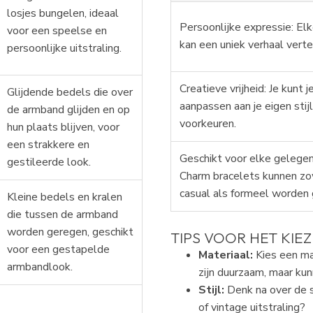
losjes bungelen, ideaal
Persoonlijke expressie: El
voor een speelse en
kan een uniek verhaal verte
persoonlijke uitstraling.
Creatieve vrijheid: Je kunt 
Glijdende bedels die over
aanpassen aan je eigen stij
de armband glijden en op
voorkeuren.
hun plaats blijven, voor
een strakkere en
Geschikt voor elke gelegen
gestileerde look.
Charm bracelets kunnen z
casual als formeel worden
Kleine bedels en kralen
die tussen de armband
worden geregen, geschikt
TIPS VOOR HET KIE
voor een gestapelde
Materiaal:
Kies een mat
armbandlook.
zijn duurzaam, maar ku
Stijl:
Denk na over de s
of vintage uitstraling?