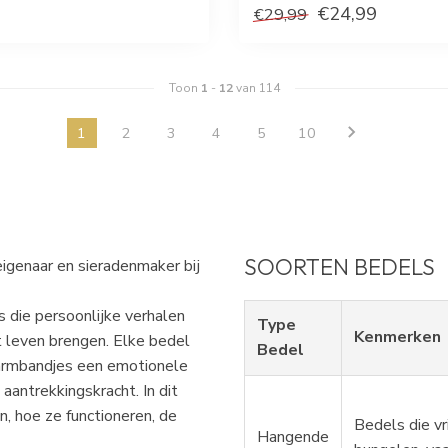
€24,99
€29,99
Toon
1
-
12
van 114
1
2
3
4
5
10
SOORTEN BEDELS
 eigenaar en sieradenmaker bij
 die persoonlijke verhalen
Type
Kenmerken
t leven brengen. Elke bedel
Bedel
armbandjes een emotionele
aantrekkingskracht. In dit
n, hoe ze functioneren, de
Bedels die vr
Hangende