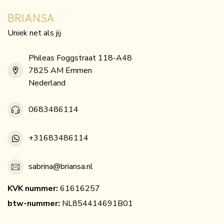
BRIANSA
Uniek net als jij
Phileas Foggstraat 118-A48
7825 AM Emmen
Nederland
0683486114
+31683486114
sabrina@briansa.nl
KVK nummer:
61616257
btw-nummer:
NL854414691B01