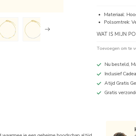
Materiaal: Hoog
Polsomtrek: Ve
WAT IS MIJN 
Toevoegen om te ve
Nu besteld, M
Inclusief Cade
Atijd Gratis G
Gratis verzond
aad waarmee je een geheime boodschap altijd