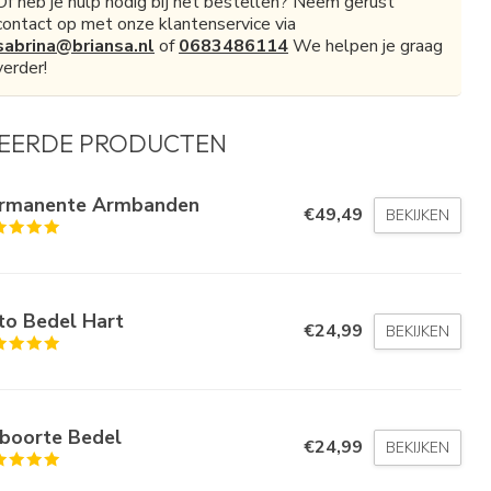
Of heb je hulp nodig bij het bestellen? Neem gerust
contact op met onze klantenservice via
sabrina@briansa.nl
of
0683486114
We helpen je graag
verder!
EERDE PRODUCTEN
rmanente Armbanden
€49,49
BEKIJKEN
to Bedel Hart
€24,99
BEKIJKEN
boorte Bedel
€24,99
BEKIJKEN