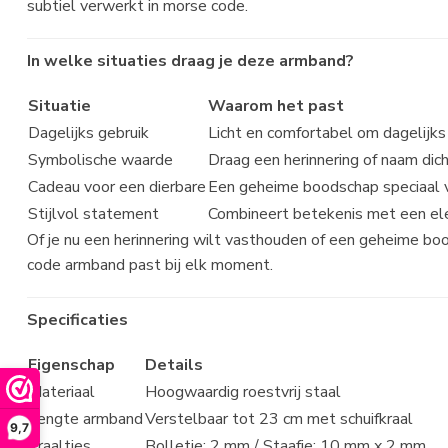
subtiel verwerkt in morse code.
In welke situaties draag je deze
armband
?
Situatie
Waarom het past
Dagelijks gebruik
Licht en comfortabel om dagelijks
Symbolische waarde
Draag een herinnering of naam dicht
Cadeau voor een dierbare
Een geheime boodschap speciaal v
Stijlvol statement
Combineert betekenis met een el
Of je nu een herinnering wilt vasthouden of een geheime b
code armband past bij elk moment.
Specificaties
Eigenschap
Details
Materiaal
Hoogwaardig roestvrij staal
Lengte armband
Verstelbaar tot 23 cm met schuifkraal
9,7
Kraaltjes
Bolletje: 2 mm / Staafje: 10 mm x 2 mm