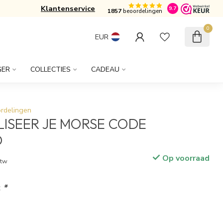
Klantenservice
Gratis verzonden vanaf € 50,-
9.7
1857
beoordelingen
0
EUR
GER
COLLECTIES
CADEAU
rdelingen
ISEER JE MORSE CODE
D
Op voorraad
btw
:
*