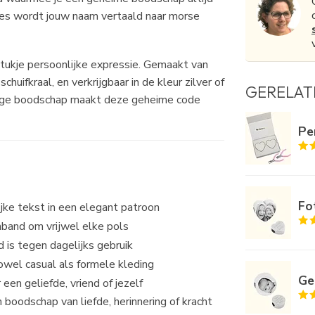
afjes wordt jouw naam vertaald naar morse
tukje persoonlijke expressie. Gemaakt van
uifkraal, en verkrijgbaar in de kleur zilver of
GERELAT
tige boodschap maakt deze geheime code
Pe
Fo
jke tekst in een elegant patroon
mband om vrijwel elke pols
 is tegen dagelijks gebruik
owel casual als formele kleding
Ge
een geliefde, vriend of jezelf
n boodschap van liefde, herinnering of kracht