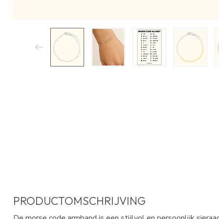
PRODUCTOMSCHRIJVING
De
morse code armband
is een stijlvol en persoonlijk sier