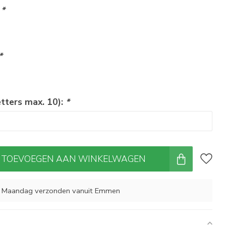
:
*
*
etters max. 10):
*
TOEVOEGEN AAN WINKELWAGEN
, Maandag verzonden vanuit Emmen