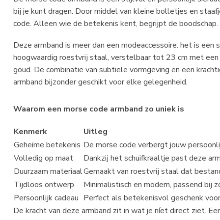
bij je kunt dragen. Door middel van kleine bolletjes en sta
code. Alleen wie de betekenis kent, begrijpt de boodschap.
Deze armband is meer dan een modeaccessoire: het is een s
hoogwaardig roestvrij staal, verstelbaar tot 23 cm met een sch
goud. De combinatie van subtiele vormgeving en een krach
armband bijzonder geschikt voor elke gelegenheid.
Waarom een
morse code armband
zo uniek is
Kenmerk
Uitleg
Geheime betekenis
De morse code verbergt jouw persoonli
Volledig op maat
Dankzij het schuifkraaltje past deze ar
Duurzaam materiaal
Gemaakt van roestvrij staal dat bestand
Tijdloos ontwerp
Minimalistisch en modern, passend bij z
Persoonlijk cadeau
Perfect als betekenisvol geschenk voor 
De kracht van deze armband zit in wat je níet direct ziet. Ee