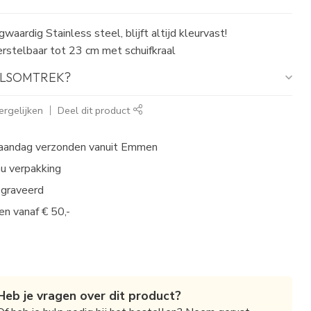
waardig Stainless steel, blijft altijd kleurvast!
rstelbaar tot 23 cm met schuifkraal
POLSOMTREK?
rgelijken
Deel dit product
aandag verzonden vanuit Emmen
au verpakking
egraveerd
en vanaf € 50,-
Heb je vragen over dit product?