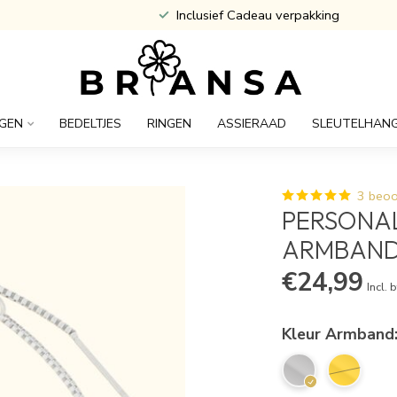
Atijd Gratis Gegraveerd
GEN
BEDELTJES
RINGEN
ASSIERAAD
SLEUTELHAN
3 beoo
PERSONAL
ARMBAN
€24,99
Incl. 
Kleur Armband