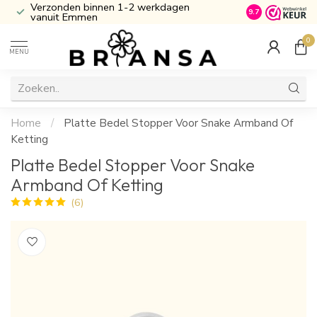
Verzonden binnen 1-2 werkdagen
Inclusief Cade
9.7
vanuit Emmen
0
MENU
Home
/
Platte Bedel Stopper Voor Snake Armband Of
Ketting
Platte Bedel Stopper Voor Snake
Armband Of Ketting
(6)