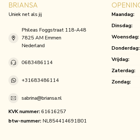
BRIANSA
OPENIN
Uniek net als jij
Maandag:
Dinsdag:
Phileas Foggstraat 118-A48
Woensdag:
7825 AM Emmen
Nederland
Donderdag:
Vrijdag:
0683486114
Zaterdag:
+31683486114
Zondag:
sabrina@briansa.nl
KVK nummer:
61616257
btw-nummer:
NL854414691B01