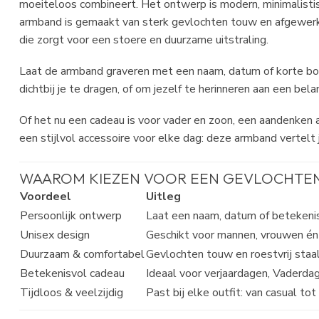
moeiteloos combineert. Het ontwerp is modern, minimalistis
armband is gemaakt van sterk gevlochten touw en afgewerkt
die zorgt voor een stoere en duurzame uitstraling.
Laat de armband graveren met een naam, datum of korte b
dichtbij je te dragen, of om jezelf te herinneren aan een bel
Of het nu een cadeau is voor vader en zoon, een aandenken
een stijlvol accessoire voor elke dag: deze armband vertelt 
WAAROM KIEZEN VOOR EEN GEVLOCHTE
Voordeel
Uitleg
Persoonlijk ontwerp
Laat een naam, datum of betekenisv
Unisex design
Geschikt voor mannen, vrouwen én 
Duurzaam & comfortabel
Gevlochten touw en roestvrij staal
Betekenisvol cadeau
Ideaal voor verjaardagen, Vaderdag
Tijdloos & veelzijdig
Past bij elke outfit: van casual tot 