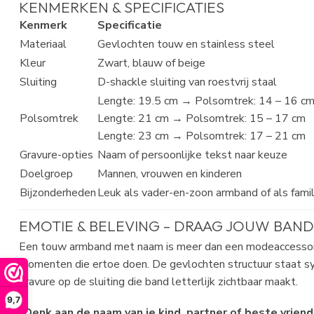
KENMERKEN & SPECIFICATIES
Kenmerk
Specificatie
Materiaal
Gevlochten touw en stainless steel
Kleur
Zwart, blauw of beige
Sluiting
D-shackle sluiting van roestvrij staal
Lengte: 19.5 cm → Polsomtrek: 14 – 16 c
Polsomtrek
Lengte: 21 cm → Polsomtrek: 15 – 17 cm
Lengte: 23 cm → Polsomtrek: 17 – 21 cm
Gravure-opties
Naam of persoonlijke tekst naar keuze
Doelgroep
Mannen, vrouwen en kinderen
Bijzonderheden
Leuk als vader-en-zoon armband of als fami
EMOTIE & BELEVING – DRAAG JOUW BAND,
Een touw armband met naam is meer dan een modeaccessoire
momenten die ertoe doen. De gevlochten structuur staat sy
gravure op de sluiting die band letterlijk zichtbaar maakt.
9,7
"Denk aan de naam van je kind, partner of beste vriend