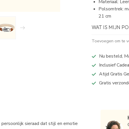
Materiaal: Leer
Polsomtrek: ma
21 cm
WAT IS MIJN 
Toevoegen om te ve
Nu besteld, M
Inclusief Cade
Atijd Gratis G
Gratis verzond
ersoonlijk sieraad dat stijl en emotie