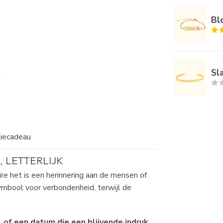
Bl
m
Sl
liecadeau
 LETTERLIJK
 het is een herinnering aan de mensen of
mbool voor verbondenheid, terwijl de
, of een datum die een blijvende indruk