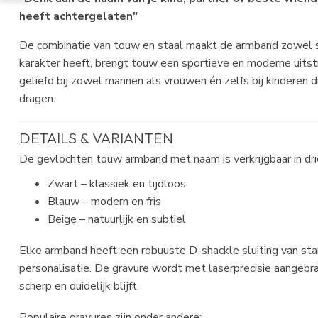
heeft achtergelaten"
De combinatie van touw en staal maakt de armband zowel s
karakter heeft, brengt touw een sportieve en moderne uitstr
geliefd bij zowel mannen als vrouwen én zelfs bij kinderen 
dragen.
DETAILS & VARIANTEN
De gevlochten touw armband met naam is verkrijgbaar in drie 
Zwart – klassiek en tijdloos
Blauw – modern en fris
Beige – natuurlijk en subtiel
Elke armband heeft een robuuste D-shackle sluiting van stai
personalisatie. De gravure wordt met laserprecisie aangebr
scherp en duidelijk blijft.
Populaire gravures zijn onder andere: