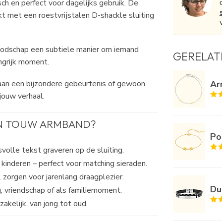
ch en perfect voor dagelijks gebruik. De
 met een roestvrijstalen D-shackle sluiting
oodschap een subtiele manier om iemand
GERELAT
angrijk moment.
Ar
 aan een bijzondere gebeurtenis of gewoon
jouw verhaal.
N TOUW ARMBAND?
Po
olle tekst graveren op de sluiting.
kinderen – perfect voor matching sieraden.
 zorgen voor jarenlang draagplezier.
Du
, vriendschap of als familiemoment.
zakelijk, van jong tot oud.