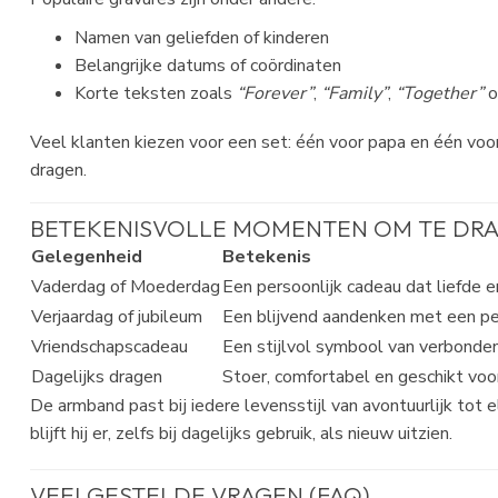
Namen van geliefden of kinderen
Belangrijke datums of coördinaten
Korte teksten zoals
“Forever”
,
“Family”
,
“Together”
o
Veel klanten kiezen voor een set: één voor papa en één voor
dragen.
BETEKENISVOLLE MOMENTEN OM TE DRA
Gelegenheid
Betekenis
Vaderdag of Moederdag
Een persoonlijk cadeau dat liefde e
Verjaardag of jubileum
Een blijvend aandenken met een pe
Vriendschapscadeau
Een stijlvol symbool van verbonde
Dagelijks dragen
Stoer, comfortabel en geschikt voor
De armband past bij iedere levensstijl van avontuurlijk tot
blijft hij er, zelfs bij dagelijks gebruik, als nieuw uitzien.
VEELGESTELDE VRAGEN (FAQ)