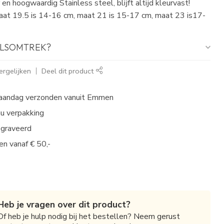
 en hoogwaardig Stainless steel, blijft altijd kleurvast!
at 19.5 is 14-16 cm, maat 21 is 15-17 cm, maat 23 is17-
POLSOMTREK?
rgelijken
Deel dit product
aandag verzonden vanuit Emmen
au verpakking
egraveerd
en vanaf € 50,-
Heb je vragen over dit product?
Of heb je hulp nodig bij het bestellen? Neem gerust