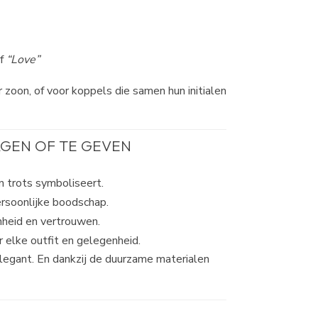
f
“Love”
 zoon, of voor koppels die samen hun initialen
GEN OF TE GEVEN
n trots symboliseert.
rsoonlijke boodschap.
nheid en vertrouwen.
 elke outfit en gelegenheid.
 elegant. En dankzij de duurzame materialen