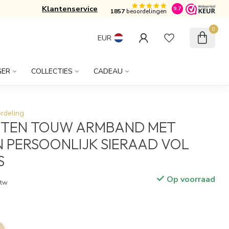
Klantenservice
Gratis verzonden vanaf € 50,-
9.7
1857
beoordelingen
0
EUR
GER
COLLECTIES
CADEAU
rdeling
TEN TOUW ARMBAND MET
 PERSOONLIJK SIERAAD VOL
S
Op voorraad
btw