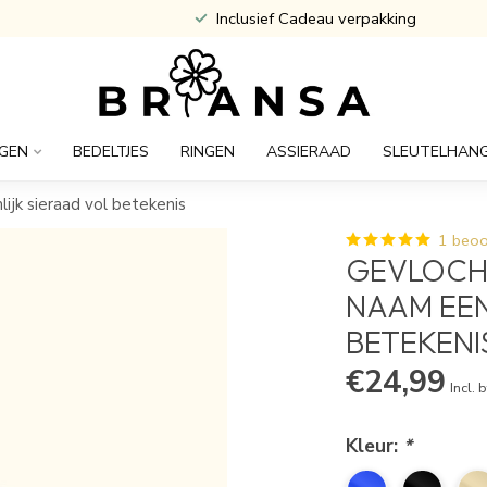
Atijd Gratis Gegraveerd
GEN
BEDELTJES
RINGEN
ASSIERAAD
SLEUTELHAN
jk sieraad vol betekenis
1 beoo
GEVLOCH
NAAM EEN
BETEKENI
€24,99
Incl. 
Kleur:
*