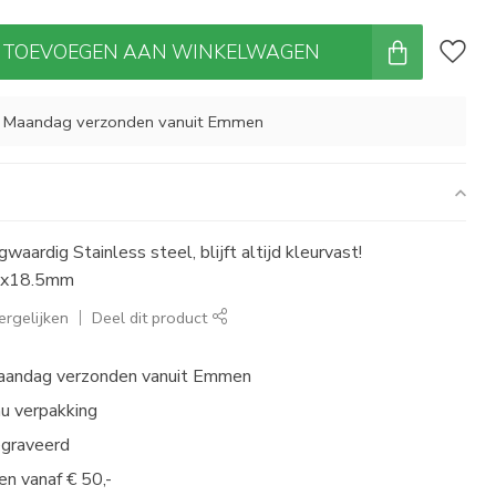
TOEVOEGEN AAN WINKELWAGEN
, Maandag verzonden vanuit Emmen
waardig Stainless steel, blijft altijd kleurvast!
.5x18.5mm
rgelijken
Deel dit product
aandag verzonden vanuit Emmen
au verpakking
egraveerd
en vanaf € 50,-