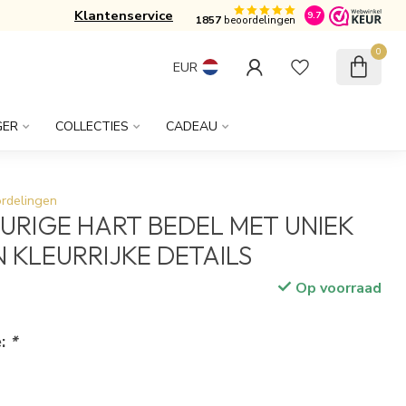
Klantenservice
Gratis verzonden vanaf € 50,-
9.7
1857
beoordelingen
0
EUR
GER
COLLECTIES
CADEAU
rdelingen
RIGE HART BEDEL MET UNIEK
N KLEURRIJKE DETAILS
Op voorraad
e:
*