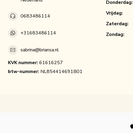
Nederland
Donderdag:
Vrijdag:
0683486114
Zaterdag:
+31683486114
Zondag:
sabrina@briansa.nl
KVK nummer:
61616257
btw-nummer:
NL854414691B01