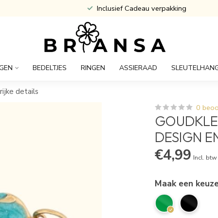
Atijd Gratis Gegraveerd
GEN
BEDELTJES
RINGEN
ASSIERAAD
SLEUTELHAN
ijke details
0 beoo
GOUDKLEU
DESIGN E
€4,99
Incl. btw
Maak een keuz