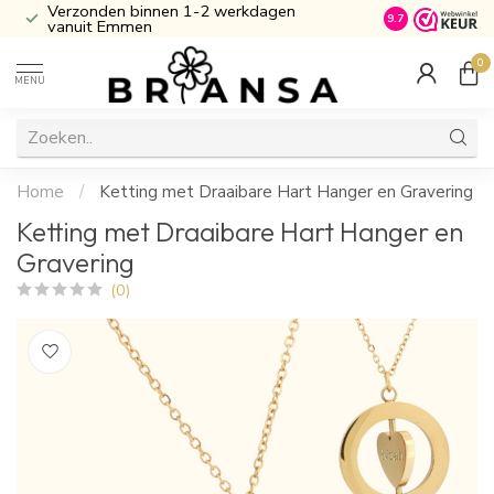
kdagen
Inclusief Cadeau verpakking
Ati
9.7
0
MENU
Home
/
Ketting met Draaibare Hart Hanger en Gravering
Ketting met Draaibare Hart Hanger en
Gravering
(0)