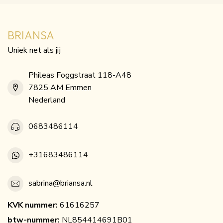
BRIANSA
Uniek net als jij
Phileas Foggstraat 118-A48
7825 AM Emmen
Nederland
0683486114
+31683486114
sabrina@briansa.nl
KVK nummer:
61616257
btw-nummer:
NL854414691B01