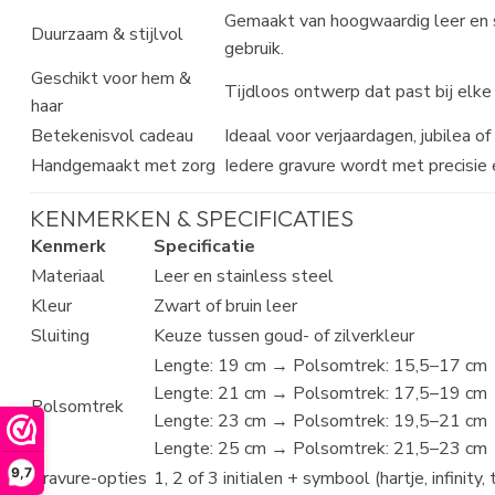
Gemaakt van hoogwaardig leer en st
Duurzaam & stijlvol
gebruik.
Geschikt voor hem &
Tijdloos ontwerp dat past bij elke 
haar
Betekenisvol cadeau
Ideaal voor verjaardagen, jubilea o
Handgemaakt met zorg
Iedere gravure wordt met precisie 
KENMERKEN & SPECIFICATIES
Kenmerk
Specificatie
Materiaal
Leer en stainless steel
Kleur
Zwart of bruin leer
Sluiting
Keuze tussen goud- of zilverkleur
Lengte: 19 cm → Polsomtrek: 15,5–17 cm
Lengte: 21 cm → Polsomtrek: 17,5–19 cm
Polsomtrek
Lengte: 23 cm → Polsomtrek: 19,5–21 cm
Lengte: 25 cm → Polsomtrek: 21,5–23 cm
9,7
Gravure-opties
1, 2 of 3 initialen + symbool (hartje, infinity