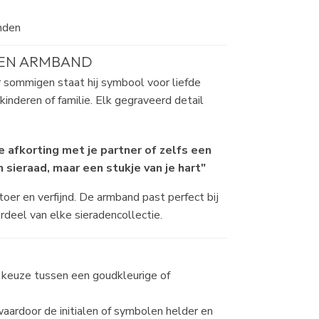
enden
EEN ARMBAND
 sommigen staat hij symbool voor liefde
inderen of familie. Elk gegraveerd detail
e afkorting met je partner of zelfs een
n sieraad, maar een stukje van je hart"
er en verfijnd. De armband past perfect bij
rdeel van elke sieradencollectie.
de keuze tussen een goudkleurige of
aardoor de initialen of symbolen helder en