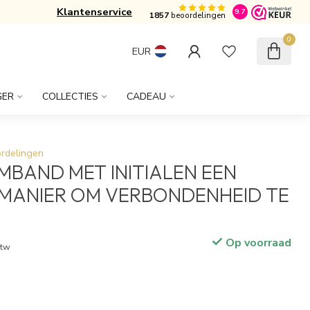
Klantenservice
Gratis verzonden vanaf € 50,-
9.7
1857
beoordelingen
0
EUR
GER
COLLECTIES
CADEAU
rdelingen
MBAND MET INITIALEN EEN
 MANIER OM VERBONDENHEID TE
Op voorraad
btw