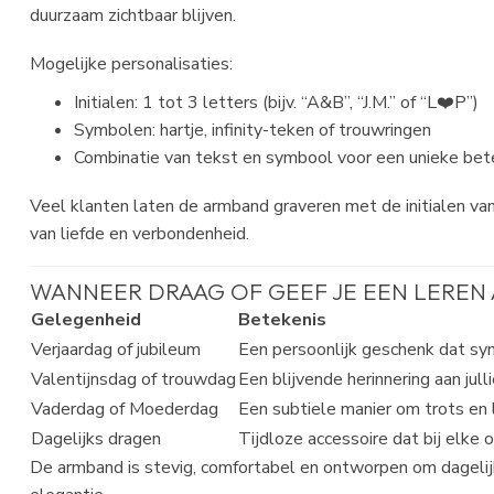
duurzaam zichtbaar blijven.
Mogelijke personalisaties:
Initialen: 1 tot 3 letters (bijv. “A&B”, “J.M.” of “L❤️P”)
Symbolen: hartje, infinity-teken of trouwringen
Combinatie van tekst en symbool voor een unieke bet
Veel klanten laten de armband graveren met de initialen van
van liefde en verbondenheid.
WANNEER DRAAG OF GEEF JE EEN LEREN
Gelegenheid
Betekenis
Verjaardag of jubileum
Een persoonlijk geschenk dat sym
Valentijnsdag of trouwdag
Een blijvende herinnering aan jull
Vaderdag of Moederdag
Een subtiele manier om trots en 
Dagelijks dragen
Tijdloze accessoire dat bij elke o
De armband is stevig, comfortabel en ontworpen om dagelij