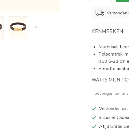
Verzonden 
KENMERKEN
Materiaal: Leer
Polsomtrek: ma
is19.5-21 cm 
Breedte armb
WAT IS MIJN 
Toevoegen om te ve
Verzonden bin
Inclusief Cade
Atijd Gratis G