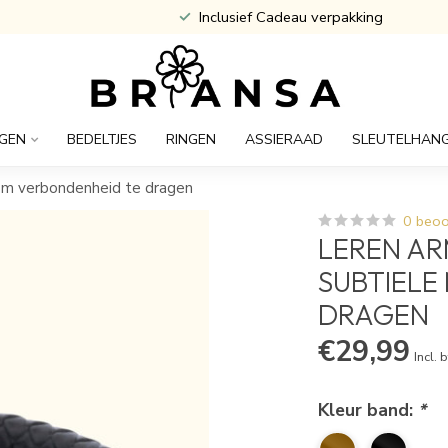
Atijd Gratis Gegraveerd
GEN
BEDELTJES
RINGEN
ASSIERAAD
SLEUTELHAN
 om verbondenheid te dragen
0 beoo
LEREN AR
SUBTIELE
DRAGEN
€29,99
Incl. 
Kleur band:
*