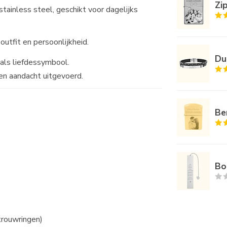
Zi
ainless steel, geschikt voor dagelijks
outfit en persoonlijkheid.
Du
f als liefdessymbool.
en aandacht uitgevoerd.
Be
Bo
, trouwringen)