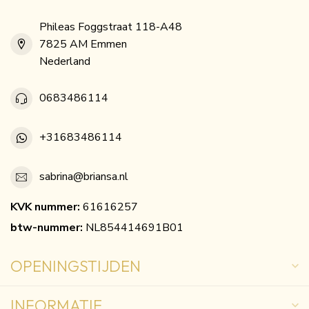
Phileas Foggstraat 118-A48
7825 AM Emmen
Nederland
0683486114
+31683486114
sabrina@briansa.nl
KVK nummer:
61616257
btw-nummer:
NL854414691B01
OPENINGSTIJDEN
INFORMATIE