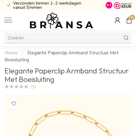
Verzonden binnen 1-2 werkdagen
Inclusief Cade
9.7
vanuit Emmen
0
MENU
Home
/
Elegante Paperclip Armband Structuur Met
Boeisluiting
Elegante Paperclip Armband Structuur
Met Boeisluiting
(0)