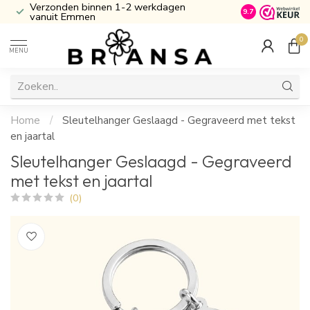
Verzonden binnen 1-2 werkdagen
Inclusief Cade
9.7
vanuit Emmen
0
MENU
Home
/
Sleutelhanger Geslaagd - Gegraveerd met tekst
en jaartal
Sleutelhanger Geslaagd - Gegraveerd
met tekst en jaartal
(0)