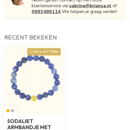
Neem gerust contact op met onze
klantenservice via
sabrina@briansa.nl
of
0683486114
We helpen je graag verder!
RECENT BEKEKEN
1 T/M 4 LETTERS
SODALIET
ARMBANDJE MET