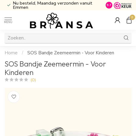
Nu besteld, Maandag verzonden vanuit
Inclusief Cade
9.7
Emmen
0
MENU
Home
/
SOS Bandje Zeemeermin - Voor Kinderen
SOS Bandje Zeemeermin - Voor
Kinderen
(0)