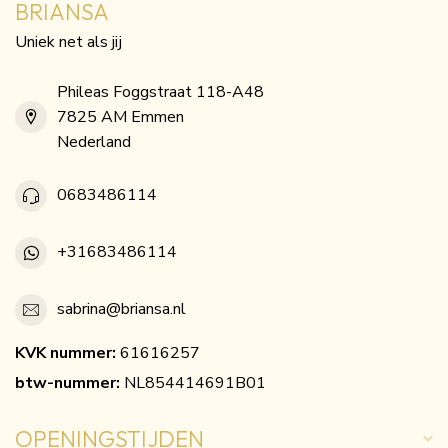
BRIANSA
Uniek net als jij
Phileas Foggstraat 118-A48
7825 AM Emmen
Nederland
0683486114
+31683486114
sabrina@briansa.nl
KVK nummer:
61616257
btw-nummer:
NL854414691B01
OPENINGSTIJDEN