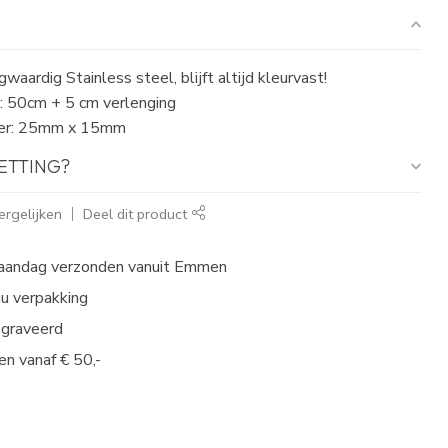
waardig Stainless steel, blijft altijd kleurvast!
: 50cm + 5 cm verlenging
ger: 25mm x 15mm
KETTING?
rgelijken
Deel dit product
aandag verzonden vanuit Emmen
au verpakking
egraveerd
en vanaf € 50,-