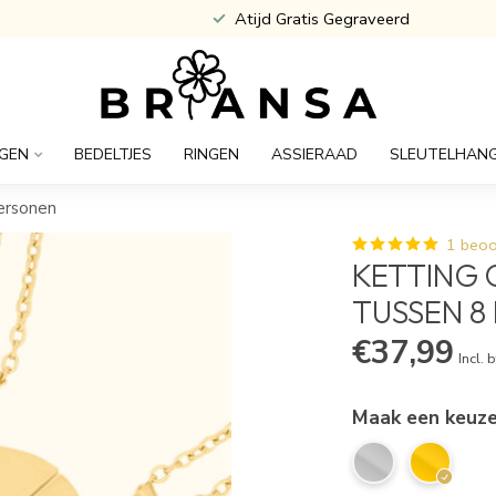
Atijd Gratis Gegraveerd
GEN
BEDELTJES
RINGEN
ASSIERAAD
SLEUTELHAN
ersonen
1 beoo
KETTING 
TUSSEN 8
€37,99
Incl. 
Maak een keuz