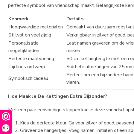
perfecte symbool van vriendschap maakt. Belangrijkste ken
Kenmerk
Details
Hoogwaardige materialen
Gemaakt van duurzaam roestvrij 
Stijlvol en veelzijdig
Verkrijgbaar in zilver of goud, p
Personalisatie
Laat namen graveren om de vrie
mogelijkheden
maken.
Perfecte maatvoering
50 cm kettinglengte met een extr
Tijdloos ontwerp
Subtiele afmetingen van 25 mm x
Perfect om een bijzondere band t
Symbolisch cadeau
vieren.
Hoe Maak Je De Kettingen Extra Bijzonder?
Met een paar eenvoudige stappen kun je deze vriendschaps
Kies de perfecte kleur: Ga voor zilver of goud, passend b
9,7
Graveer de hangertjes: Voeg namen, initialen of een s